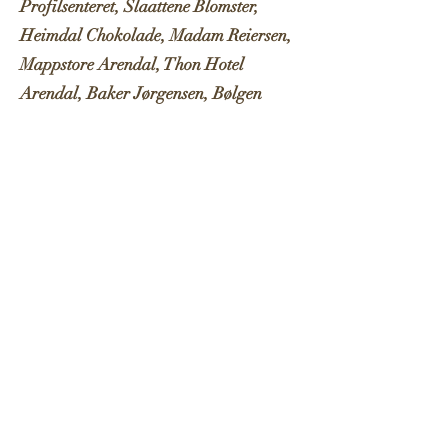
Profilsenteret, Slaattene Blomster,
Heimdal Chokolade, Madam Reiersen,
Mappstore Arendal, Thon Hotel
Arendal, Baker Jørgensen, Bølgen
dansestudio og Sam Eyde videregående
skole - vg2 søm- tekstilhåndverk og vg3
kjole- og draktsøm.
Publisert januar 2024
Takk til Sørnorsk- og N
ordnorsk
filmsenter, N
orsk filminstitutt og
Kulturrådet - Fond for lyd og bilde for
tilskudd til kortfilmen om "Alvina, det
venneløse trollet".
Publisert oktober 2023